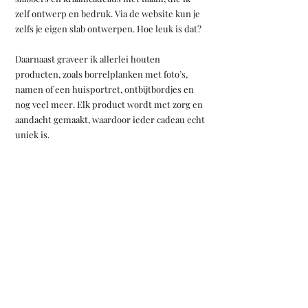
zelf ontwerp en bedruk. Via de website kun je
zelfs je eigen slab ontwerpen. Hoe leuk is dat?
Daarnaast graveer ik allerlei houten
producten, zoals borrelplanken met foto’s,
namen of een huisportret, ontbijtbordjes en
nog veel meer. Elk product wordt met zorg en
aandacht gemaakt, waardoor ieder cadeau echt
uniek is.
Heb je een speciaal idee of een persoonlijk
verzoek?
Ik denk graag met je mee om iets moois te
creëren dat perfect past bij jouw moment.
Ben je op zoek naar een origineel, persoonlijk
en handgemaakt cadeau?
Dan ben je bij Kikadoos aan het juiste adres!
KI.KADOOS