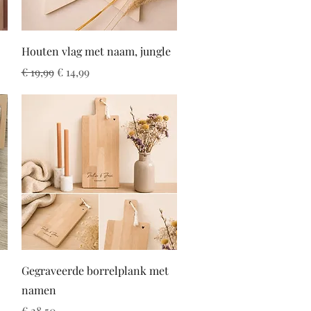
Snel overzicht
Houten vlag met naam, jungle
Normale prijs
Verkoopprijs
€ 19,99
€ 14,99
Snel overzicht
Gegraveerde borrelplank met
namen
Prijs
€ 28,50