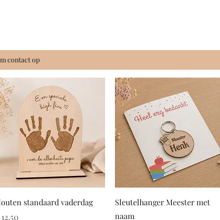
m contact op
Snel overzicht
Snel overzicht
outen standaard vaderdag
Sleutelhanger Meester met
naam
rijs
 12,50