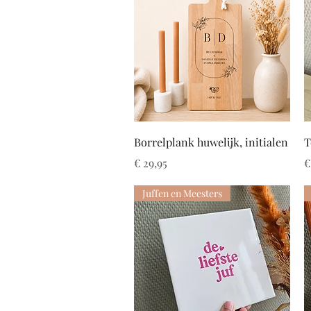
Snel overzicht
Borrelplank huwelijk, initialen
T
Prijs
P
€ 29,95
€
Juffen en Meesters