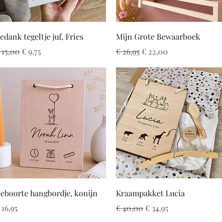
Snel overzicht
Snel overzicht
edank tegeltje juf, Fries
Mijn Grote Bewaarboek
ormale prijs
Verkoopprijs
Normale prijs
Verkoopprijs
 15,00
€ 9,75
€ 26,95
€ 22,00
Snel overzicht
Snel overzicht
eboorte hangbordje, konijn
Kraampakket Lucia
rijs
Normale prijs
Verkoopprijs
 16,95
€ 40,00
€ 34,95