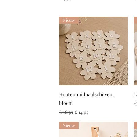
Nieuw
Snel overzicht
Houten mijlpaalschijven,
L
bloem
P
€
Normale prijs
Verkoopprijs
€ 16,95
€ 14,95
Nieuw