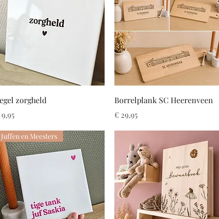
Snel overzicht
Snel overzicht
egel zorgheld
Borrelplank SC Heerenveen
rijs
Prijs
 9,95
€ 29,95
Juffen en Meesters