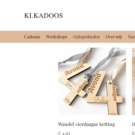
KI.KADOOS
Cadeaus
Workshops
Gelegenheden
Over mij
Nee
Snel overzicht
Wandel vierdaagse ketting
H
Prijs
P
€ 4,95
€