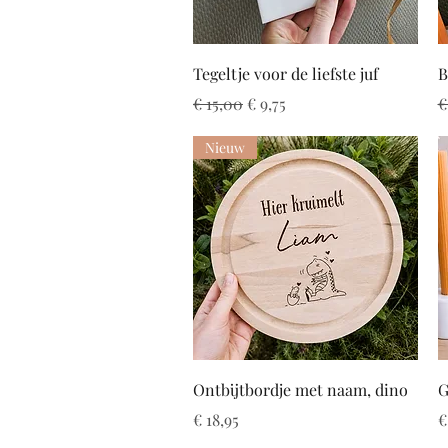
Snel overzicht
Tegeltje voor de liefste juf
B
Normale prijs
Verkoopprijs
N
€ 15,00
€ 9,75
€
Nieuw
Snel overzicht
Ontbijtbordje met naam, dino
G
Prijs
P
€ 18,95
€