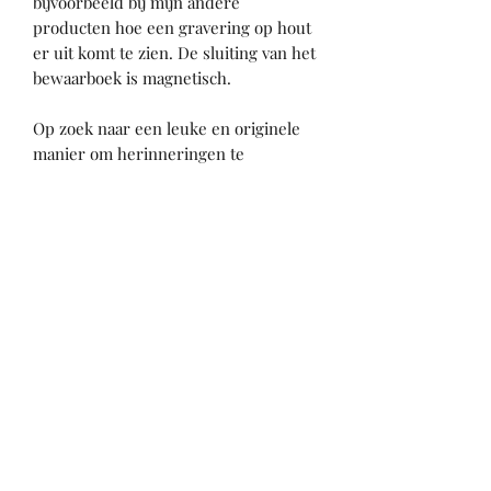
bijvoorbeeld bij mijn andere
producten hoe een gravering op hout
er uit komt te zien. De sluiting van het
bewaarboek is magnetisch.
Op zoek naar een leuke en originele
manier om herinneringen te
bewaren? Shop dit bewaarboek snel!
Eventueel is het ook mogelijk om een
andere tekst of ontwerp op het boek
te laten graveren. Interesse? Neem
dan contact op via de website en ik
laat zo spoedig mogelijk van mij
horen!
Formaat
22 x 29 x 7,3 cm