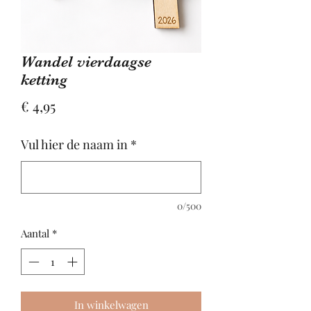
Wandel vierdaagse
ketting
Prijs
€ 4,95
Vul hier de naam in
*
0/500
Aantal
*
In winkelwagen