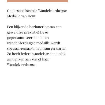
Gepersonaliseerde Wandelvierdaagse
Medaille van Hout
Een blijvende herinnering aan een
geweldige prestatie! Deze
gepersonaliseerde houten
wandelvierdaagse medaille wordt
speciaal gemaakt met naam en jaartal.
Zo heeft iedere wandelaar een uniek
aandenken aan zijn of haar
Wandelvierdaagse.
De medaille is gemaakt van hout en
wordt geleverd met een mooi satijnen
lint, zodat hij direct omgehangen kan
worden na de finish.
✓ Gepersonaliseerd met naam
✓ Inclusief satijnen lint