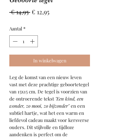
Normale
Verkoopprijs
 € 14,95 
€ 12,95
prijs
Aantal
*
In winkelwagen
Leg de komst van een nieuw leven
vast met deze prachtige geboortetegel
van 15x15 cm. De tegel is voorzien van
de ontroerende tekst
"Een kind, een
wonder, zo mooi, zo bijzonder"
en een
subtiel hartje, wat het een warm en
liefdevol cadeau maakt voor kersverse
ouders. Dit stijlvolle en tijdloze
aandenken is perfect om de