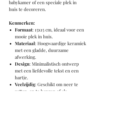
babykamer of een speciale plek in
huis te decoreren.
Kenmerken:
Formaat
: 15x15 cm, ideaal voor een
mooie plek in huis.
Materiaal
: Hoogwaardige keramiek
met een gladde, duurzame
afwerking.
Design
: Minimalistisch ontwerp
met een liefdevolle tekst en een
hartje.
Veelzijdig
: Geschikt om neer te
zetten, op te hangen of als
decoratie in de kinderkamer.
Waarom kiezen voor deze
geboortetegel?
Een persoonlijk en betekenisvol
cadeau voor kersverse ouders.