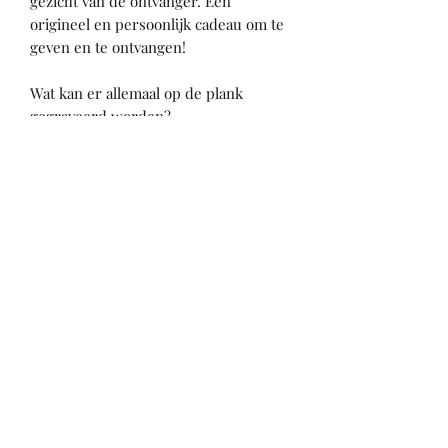
gezicht van de ontvanger. Een
origineel en persoonlijk cadeau om te
geven en te ontvangen!
Wat kan er allemaal op de plank
gegraveerd worden?
- Tekst
- Foto's
- Scan van trouwkaart etc.
Wil je graag een plank bestellen?
Shop de plank dan nu via de webshop
en stuur daarna via de mail jou
wensen voor de plank. Naar
aanleiding van de mail zal ik ter
goedkeuring een proef ontwerp
sturen. Wanneer jij tevreden bent met
het ontwerp zal ik de plank branden.