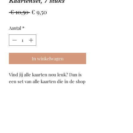
Kaartenset, 7 stuks
Normale
Verkoopprijs
 € 10,50 
€ 9,50
prijs
Aantal
*
In winkelwagen
Vind jij alle kaarten nou leuk? Dan is
een set van alle kaarten die in de shop
beschikbaar zijn wat voor jou. Shop
nu!