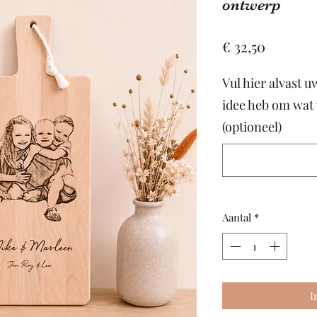
ontwerp
Prijs
€ 32,50
Vul hier alvast uw
idee heb om wat 
(optioneel)
Aantal
*
I