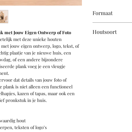
Formaat
52 cm x 19 cm inc
Houtsoort
k met Jouw Eigen Ontwerp of Foto
telijk met deze unieke houten
Hoogwaardig be
 met jouw eigen ontwerp, logo, tekst, of
htig plaatje van je nieuwe huis, een
uwdag, of een andere bijzondere
iseerde plank voeg je een vleugje
ment.
voor dat details van jouw foto of
plank is niet alleen een functioneel
lhapjes, kazen of tapas, maar ook een
ef pronkstuk in je huis.
waardig hout
erpen, teksten of logo’s