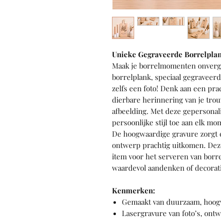
Unieke Gegraveerde Borrelplan
Maak je borrelmomenten onverge
borrelplank, speciaal gegraveerd
zelfs een foto! Denk aan een prac
dierbare herinnering van je tro
afbeelding. Met deze gepersonal
persoonlijke stijl toe aan elk mo
De hoogwaardige gravure zorgt er
ontwerp prachtig uitkomen. Deze 
item voor het serveren van borre
waardevol aandenken of decorati
Kenmerken:
Gemaakt van duurzaam, hoog
Lasergravure van foto’s, ontw