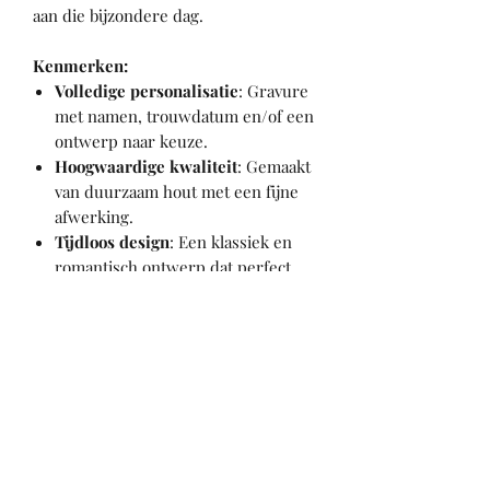
aan die bijzondere dag.
Kenmerken:
Volledige personalisatie
: Gravure
met namen, trouwdatum en/of een
ontwerp naar keuze.
Hoogwaardige kwaliteit
: Gemaakt
van duurzaam hout met een fijne
afwerking.
Tijdloos design
: Een klassiek en
romantisch ontwerp dat perfect
past bij elke bruiloftstijl.
Praktisch formaat
: Compact en
handig om veilig de ringen te
bewaren en te presenteren.
Veelzijdig gebruik
: Ideaal voor de
ceremonie, fotoshoots en later als
waardevol aandenken.