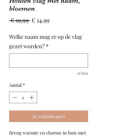
Houten vlag met naam,
bloemen
Normale
Verkoopprijs
 € 19,99 
€ 14,99
prijs
Welke naam mag er op de vlag
gezet worden?
*
0/500
Aantal
*
In winkelwagen
Breng warmte en charme in huis met