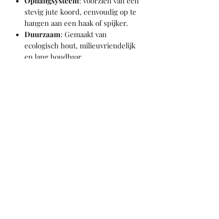
Ophangsysteem
: Voorzien van een
stevig jute koord, eenvoudig op te
hangen aan een haak of spijker.
Duurzaam
: Gemaakt van
ecologisch hout, milieuvriendelijk
en lang houdbaar.
Waarom kiezen voor dit bordje?
Persoonlijk cadeau
: Perfect als
babyshowergeschenk,
kraamcadeau of verjaardag.
Sfeervol design
: Combineert een
minimalistisch lettertype met een
botanische uitstraling.
Geef een uniek en liefdevol accent aan
je interieur met dit houten
naambordje! Personaliseer het met je
eigen naam of boodschap en maak van
elke ruimte een warme en