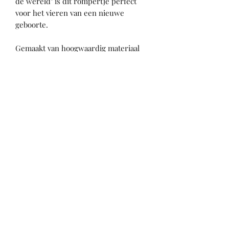
de wereld" is dit rompertje perfect
voor het vieren van een nieuwe
geboorte.
Gemaakt van hoogwaardig materiaal
en verkrijgbaar in verschillende
maten, dit rompertje zorgt voor extra
comfort voor de baby. Of het nu voor
een babyshower, kraamcadeau of
gewoon zomaar is, dit rompertje is
een geweldige toevoeging aan elke
baby's garderobe.
Materiaal
Katoen
KI.KADOOS