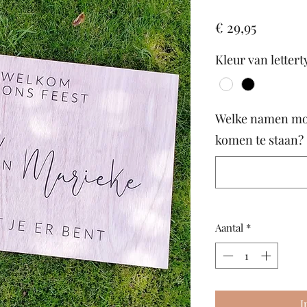
Prijs
€ 29,95
Kleur van lettert
Welke namen mo
komen te staan?
Aantal
*
I