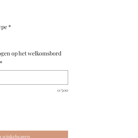
ype
*
gen op het welkomsbord
*
0/500
n winkelwagen