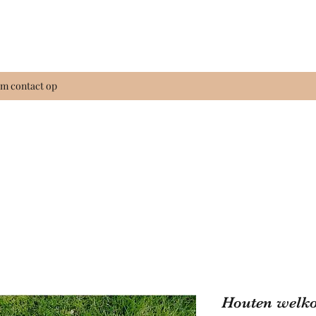
m contact op
Houten welko