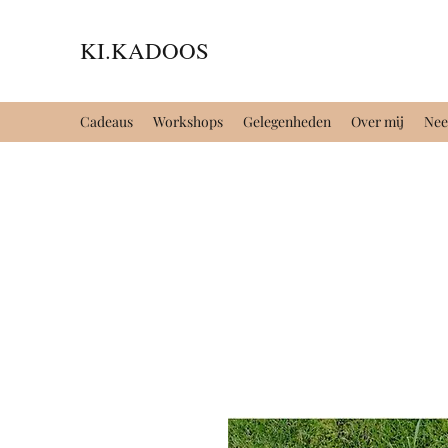
KI.KADOOS
Cadeaus
Workshops
Gelegenheden
Over mij
Nee