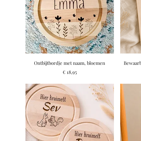
Snel overzicht
Ontbijtbordje met naam, bloemen
Bewaarb
Prijs
€ 18,95